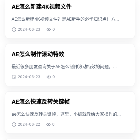
AE怎么新建4K视频文件
AE怎么新建4K视频文件？是AE新手的必学知识点！方
法/步骤首先就是点击这里的合成-新建合成在新建界面，
2024-06-23
0
我们先输入一个名字名字部分数字和中英文，都可以在下
面的预设里面，找到最下面的4K点击之后，会有默
AE怎么制作滚动特效
最近很多朋友咨询关于AE怎么制作滚动特效的问题，今
天的这篇经验就来聊一聊这个话题，希望可以帮助到有需
2024-06-23
0
要的朋友。方法/步骤打开ae，“ctrl+n”新建合成。导入图
片并调整图片大小。在两张图片的第一帧都
AE怎么快速反转关键帧
ae怎么快速反转关键帧，这里，小编就教给大家操作的
方法，搞清楚这个知识是怎么一回事。工具/原料
2024-06-22
0
windows 版本：v1909方法/步骤我们首先进入到ae当中
创建一个合成。然后我们新建一个形状。制作一